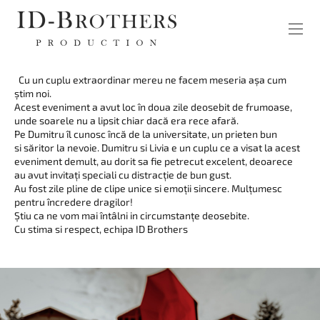
Cu un cuplu extraordinar mereu ne facem meseria аșa cum
știm noi.
Acest eveniment a avut loc în doua zile deosebit de frumoase,
unde soarele nu a lipsit chiar dacă era rece afară.
Pe Dumitru îl cunosc încă de la universitate, un prieten bun
si săritor la nevoie. Dumitru si Livia e un cuplu ce a visat la acest
eveniment demult, au dorit sa fie petrecut excelent, deoarece
au avut invitați speciali cu distracție de bun gust.
Au fost zile pline de clipe unice si emoții sincere. Mulțumesc
pentru încredere dragilor!
Știu ca ne vom mai întâlni in circumstanțe deosebite.
Cu stima si respect, echipa ID Brothers